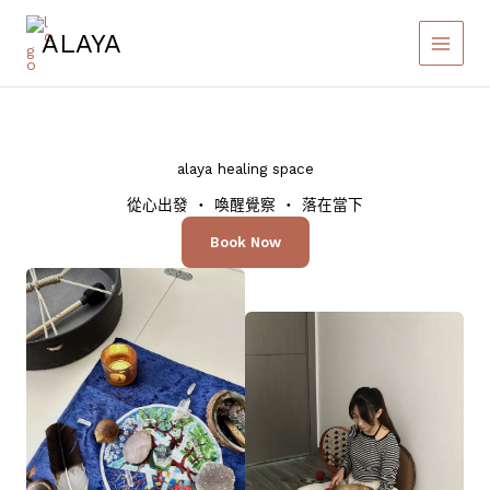
Skip
to
ALAYA
content
alaya healing space
從心出發 ・ 喚醒覺察 ・ 落在當下
Book Now