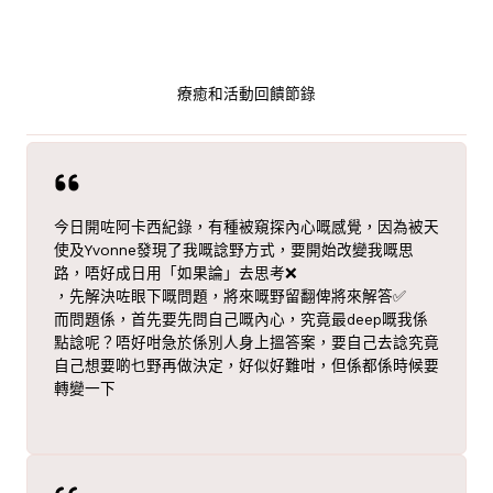
療癒和活動回饋節錄
今日開咗阿卡西紀錄，有種被窺探內心嘅感覺，因為被天
使及Yvonne發現了我嘅諗野方式，要開始改變我嘅思
路，唔好成日用「如果論」去思考❌
，先解決咗眼下嘅問題，將來嘅野留翻俾將來解答✅
而問題係，首先要先問自己嘅內心，究竟最deep嘅我係
點諗呢？唔好咁急於係別人身上搵答案，要自己去諗究竟
自己想要啲乜野再做決定，好似好難咁，但係都係時候要
轉變一下